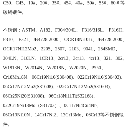
C50、C45、10#、20#、35#、45#、40#、50#、55#、60＃等
碳钢锻件。
不锈钢：
ASTM、A182、F304/304L、 F316/316L、 F316H、
F310、 F321、JB4728-2000 、OCR18Ni10Ti、JB4728-2000、
OCR17NI12Mo2、2205、2507、2103、904L、254SMD、
304LN、316LN、1CR13、2cr13、3cr13、4cr13、321、302、
W1813N、W2014N、W2018N、W2020N、P550、
Cr18Mn18N、06Cr19Ni10(S30408)、022Cr19Ni10(S30403)、
06Cr17Ni12Mo2(S31608)、022Cr17Ni12Mo2(S31603)、
06Cr25Ni20(S31008)、06Cr18Ni11Ti(S32168)、
022Cr19Ni13Mo（S31703）、0Cr17Ni4Cu4Nb、
06Cr19Ni10N、14Cr17Ni2、13Cr13Mo、06Cr13等不锈钢锻
件。