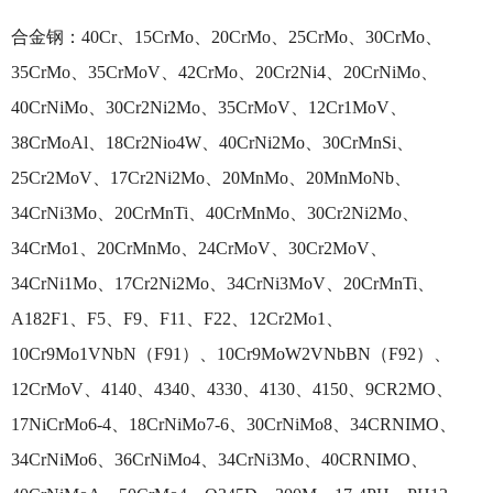
合金钢：
40Cr、15CrMo、20CrMo、25CrMo、30CrMo、
35CrMo、35CrMoV、42CrMo、20Cr2Ni4、20CrNiMo、
40CrNiMo、30Cr2Ni2Mo、35CrMoV、12Cr1MoV、
38CrMoAl、18Cr2Nio4W、40CrNi2Mo、30CrMnSi、
25Cr2MoV、17Cr2Ni2Mo、20MnMo、20MnMoNb、
34CrNi3Mo、20CrMnTi、40CrMnMo、30Cr2Ni2Mo、
34CrMo1、20CrMnMo、24CrMoV、30Cr2MoV、
34CrNi1Mo、17Cr2Ni2Mo、34CrNi3MoV、20CrMnTi、
A182F1、F5、F9、F11、F22、12Cr2Mo1、
10Cr9Mo1VNbN（F91）、10Cr9MoW2VNbBN（F92）、
12CrMoV、4140、4340、4330、4130、4150、9CR2MO、
17NiCrMo6-4、18CrNiMo7-6、30CrNiMo8、34CRNIMO、
34CrNiMo6、36CrNiMo4、34CrNi3Mo、40CRNIMO、