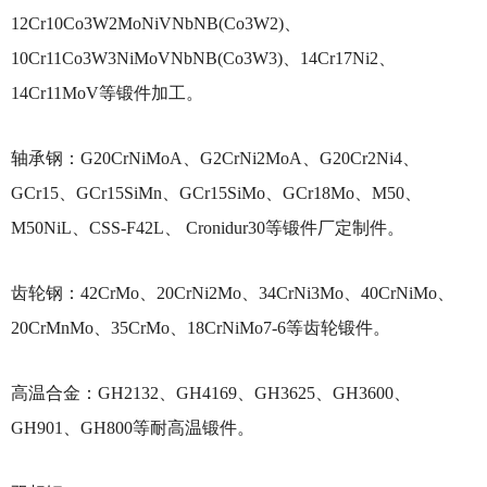
12Cr10Co3W2MoNiVNbNB(Co3W2)、
10Cr11Co3W3NiMoVNbNB(Co3W3)、14Cr17Ni2、
14Cr11MoV等锻件加工。
轴承钢：
G20CrNiMoA、G2CrNi2MoA、G20Cr2Ni4、
GCr15、GCr15SiMn、GCr15SiMo、GCr18Mo、M50、
M50NiL、CSS-F42L、 Cronidur30等锻件厂定制件。
齿轮钢：
42CrMo、20CrNi2Mo、34CrNi3Mo、40CrNiMo、
20CrMnMo、35CrMo、18CrNiMo7-6等齿轮锻件。
高温合金：
GH2132、GH4169、GH3625、GH3600、
GH901、GH800等耐高温锻件。