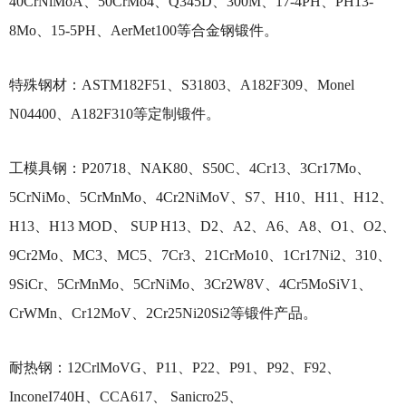
40CrNiMoA、50CrMo4、Q345D、300M、17-4PH、PH13-
8Mo、15-5PH、AerMet100等合金钢锻件。
特殊钢材：
ASTM182F51、S31803、A182F309、Monel
N04400、A182F310等定制锻件。
工模具钢：
P20718、NAK80、S50C、4Cr13、3Cr17Mo、
5CrNiMo、5CrMnMo、4Cr2NiMoV、S7、H10、H11、H12、
H13、H13 MOD、 SUP H13、D2、A2、A6、A8、O1、O2、
9Cr2Mo、MC3、MC5、7Cr3、21CrMo10、1Cr17Ni2、310、
9SiCr、5CrMnMo、5CrNiMo、3Cr2W8V、4Cr5MoSiV1、
CrWMn、Cr12MoV、2Cr25Ni20Si2等锻件产品。
耐热钢：
12CrlMoVG、P11、P22、P91、P92、F92、
InconeI740H、CCA617、 Sanicro25、