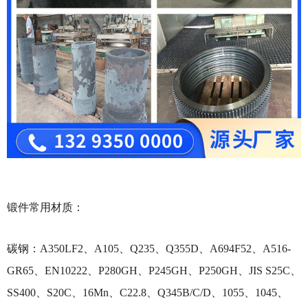
锻件常用材质：
碳钢：
A350LF2、A105、Q235、Q355D、A694F52、A516-
GR65、EN10222、P280GH、P245GH、P250GH、JIS S25C、
SS400、S20C、16Mn、C22.8、Q345B/C/D、1055、1045、