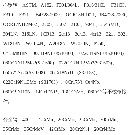
不锈钢：ASTM、A182、F304/304L、 F316/316L、 F316H、
F310、 F321、JB4728-2000 、OCR18Ni10Ti、JB4728-2000、
OCR17NI12Mo2、2205、2507、2103、904L、254SMD、
304LN、316LN、1CR13、2cr13、3cr13、4cr13、321、302、
W1813N、W2014N、W2018N、W2020N、P550、
Cr18Mn18N、06Cr19Ni10(S30408)、022Cr19Ni10(S30403)、
06Cr17Ni12Mo2(S31608)、022Cr17Ni12Mo2(S31603)、
06Cr25Ni20(S31008)、06Cr18Ni11Ti(S32168)、
022Cr19Ni13Mo（S31703）、0Cr17Ni4Cu4Nb、
06Cr19Ni10N、14Cr17Ni2、13Cr13Mo、06Cr13等不锈钢锻
件。
合金钢：40Cr、15CrMo、20CrMo、25CrMo、30CrMo、
35CrMo、35CrMoV、42CrMo、20Cr2Ni4、20CrNiMo、