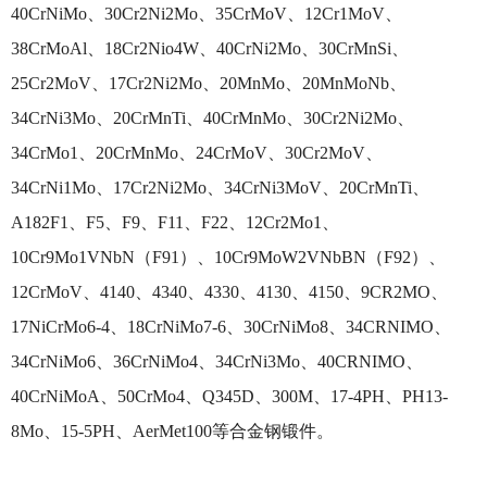
40CrNiMo、30Cr2Ni2Mo、35CrMoV、12Cr1MoV、
38CrMoAl、18Cr2Nio4W、40CrNi2Mo、30CrMnSi、
25Cr2MoV、17Cr2Ni2Mo、20MnMo、20MnMoNb、
34CrNi3Mo、20CrMnTi、40CrMnMo、30Cr2Ni2Mo、
34CrMo1、20CrMnMo、24CrMoV、30Cr2MoV、
34CrNi1Mo、17Cr2Ni2Mo、34CrNi3MoV、20CrMnTi、
A182F1、F5、F9、F11、F22、12Cr2Mo1、
10Cr9Mo1VNbN（F91）、10Cr9MoW2VNbBN（F92）、
12CrMoV、4140、4340、4330、4130、4150、9CR2MO、
17NiCrMo6-4、18CrNiMo7-6、30CrNiMo8、34CRNIMO、
34CrNiMo6、36CrNiMo4、34CrNi3Mo、40CRNIMO、
40CrNiMoA、50CrMo4、Q345D、300M、17-4PH、PH13-
8Mo、15-5PH、AerMet100等合金钢锻件。