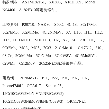
特殊钢材：ASTM182F51、S31803、A182F309、Monel
N04400、A182F310等定制锻件。
工模具钢：P20718、NAK80、S50C、4Cr13、3Cr17Mo、
5CrNiMo、5CrMnMo、4Cr2NiMoV、S7、H10、H11、H12、
H13、H13 MOD、 SUP H13、D2、A2、A6、A8、O1、O2、
9Cr2Mo、MC3、MC5、7Cr3、21CrMo10、1Cr17Ni2、310、
9SiCr、5CrMnMo、5CrNiMo、3Cr2W8V、4Cr5MoSiV1、
CrWMn、Cr12MoV、2Cr25Ni20Si2等锻件产品。
耐热钢：12CrlMoVG、P11、P22、P91、P92、F92、
InconeI740H、CCA617、 Sanicro25、
12Cr10Co3W2MoNiVNbNB(Co3W2)、
10Cr11Co3W3NiMoVNbNB(Co3W3)、14Cr17Ni2、