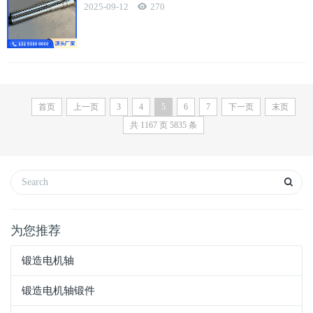
2025-09-12
270
首页
上一页
3
4
5
6
7
下一页
末页
共
1167
页
5835
条
为您推荐
锻造电机轴
锻造电机轴锻件